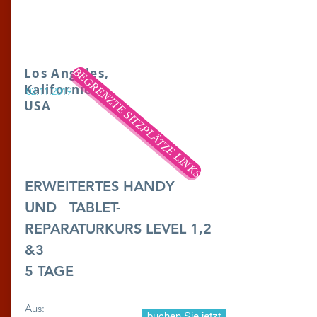
BEGRENZTE SITZPLÄTZE LINKS
Los Angeles,
Kalifornien,
02.11.2019
USA
ERWEITERTES HANDY
UND
TABLET-
REPARATURKURS LEVEL 1,2
&3
5 TAGE
Aus:
buchen Sie jetzt