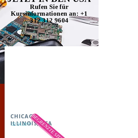
Rufen Sie für
Kursinformationen an:
+1
312 312 9604
CHICAGO,
ILLINOIS, USA
02.04.2019