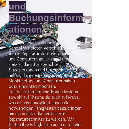
und
Buchungsinform
ationen
Bei der
Mobile Phone Repair Training
School Wir bieten verschiedene Kurse
für die Reparatur von Telefonen, Tablets
und Computern an.
Unsere Kurse sind
speziell darauf ausgerichtet,
Einzelpersonen und Unternehmen zu
helfen, die eine Reparaturwerkstatt für
Mobiltelefone und Computer haben
oder einrichten möchten.
Unsere Unterrichtsmethoden basieren
sowohl auf Theorie als auch auf Praxis,
was es uns ermöglicht, Ihnen die
notwendigen Fähigkeiten beizubringen,
um ein vollständig zertifizierter
Reparaturtechniker zu werden. Wir
testen Ihre Fähigkeiten auch durch eine