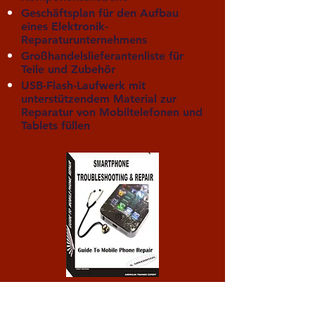
Geschäftsplan für den Aufbau
eines Elektronik-
Reparaturunternehmens
Großhandelslieferantenliste für
Teile und Zubehör
USB-Flash-Laufwerk mit
unterstützendem Material zur
Reparatur von Mobiltelefonen und
Tablets füllen