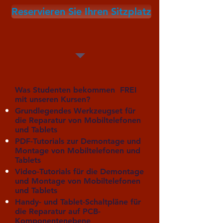
Reservieren Sie Ihren Sitzplatz
Was Studenten bekommen FREI
mit unseren Kursen?
Grundlegendes Werkzeugset für
die Reparatur von Mobiltelefonen
und Tablets
PDF-Tutorials zur Demontage und
Montage von Mobiltelefonen und
Tablets
Video-Tutorials für die Demontage
und Montage von Mobiltelefonen
und Tablets
Handy- und Tablet-Schaltpläne für
die Reparatur auf PCB-
Komponentenebene