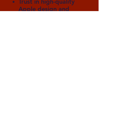
Trust in high-quality
Apple design and
engineering
Finde uns
25 Woodford Avenue
Ilford, Großraum London
IG2 6UF
Großbritannien
Rufen Sie uns an
T:
02035000733
Mobil:
07459112381
(Montag bis Freitag
von 9 bis 17 Uhr)