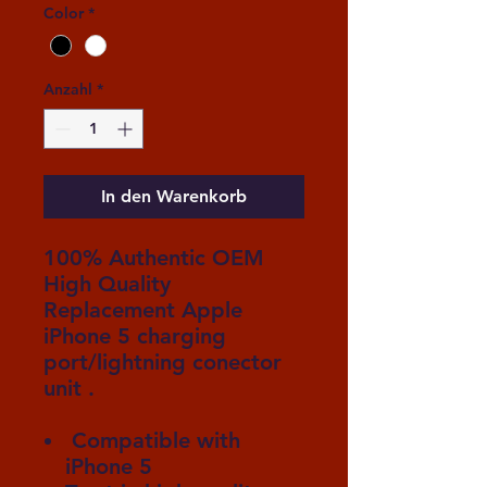
Color
*
Anzahl
*
In den Warenkorb
100% Authentic OEM
High Quality
Replacement Apple
iPhone 5 charging
port/lightning conector
unit .
Compatible with
iPhone 5