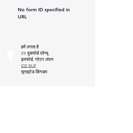
No form ID specified in
URL
हमें लगता है
25 वुडफोर्ड एवेन्यू
इलफोर्ड, ग्रेटर लंदन
IG2 6UF
यूनाइटेड किंगडम
हमें कॉल करें
टी:
02035000733
मोबाइल:
07459112381
(सोमवार से शुक्रवार
सुबह 9 बजे से शाम 5 बजे तक)