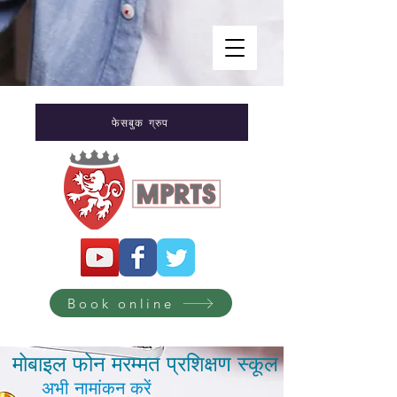
फेसबुक ग्रुप
Book online
मोबाइल फोन मरम्मत प्रशिक्षण स्कूल
अभी नामांकन करें