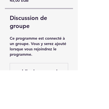
45,00 £GB
Discussion de
groupe
Ce programme est connecté à
un groupe. Vous y serez ajouté
lorsque vous rejoindrez le
programme.
mobilephone repair training school
Privé
•
11 membres
Partager